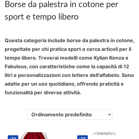
Borse da palestra in cotone per
a
t
sport e tempo libero
z
o
i
o
Questa categoria include borse da palestra in cotone,
n
progettate per chi pratica sport o cerca articoli per il
e
tempo libero. Troverai modelli come Kylian Kenza e
Fabulous, con caratteristiche come la capacità di 12
litri e personalizzazioni con lettere dell'alfabeto. Sono
adatte per un uso quotidiano, offrendo praticità e
funzionalità per diverse attività.
-3%
-2%