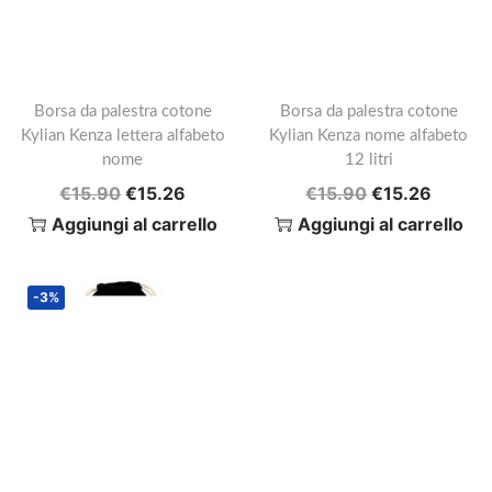
o
o
o
a
r
t
i
t
Borsa da palestra cotone
Borsa da palestra cotone
g
u
Kylian Kenza lettera alfabeto
Kylian Kenza nome alfabeto
nome
12 litri
i
a
I
I
I
I
€
15.90
€
15.26
€
15.90
€
15.26
n
l
l
l
l
l
Aggiungi al carrello
Aggiungi al carrello
a
e
p
p
p
p
l
è
r
r
r
r
e
:
-3%
e
e
e
e
e
€
z
z
z
z
r
1
z
z
z
z
a
1
o
o
o
o
:
.
o
a
o
a
€
5
r
t
r
t
1
4