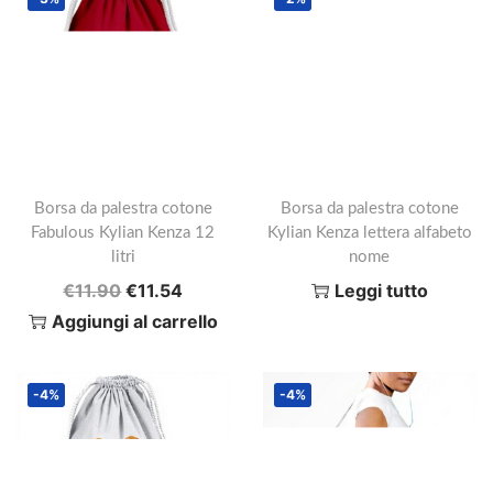
Borsa da palestra cotone
Borsa da palestra cotone
Fabulous Kylian Kenza 12
Kylian Kenza lettera alfabeto
litri
nome
I
I
€
11.90
€
11.54
Leggi tutto
l
l
Aggiungi al carrello
p
p
r
r
-4%
-4%
e
e
z
z
z
z